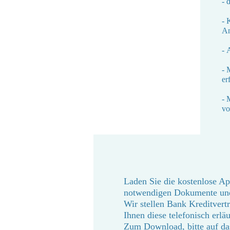
- 
- 
An
- 
- 
er
- 
vo
Laden Sie die kostenlose A
notwendigen Dokumente und
Wir stellen Bank Kreditvert
Ihnen diese telef
Zum Download, bitte auf das