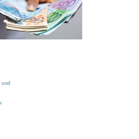
t und
n: