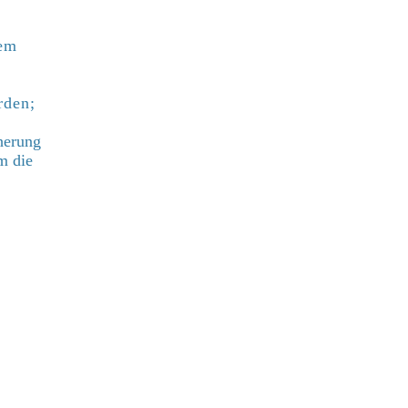
dem
rden;
herung
m die