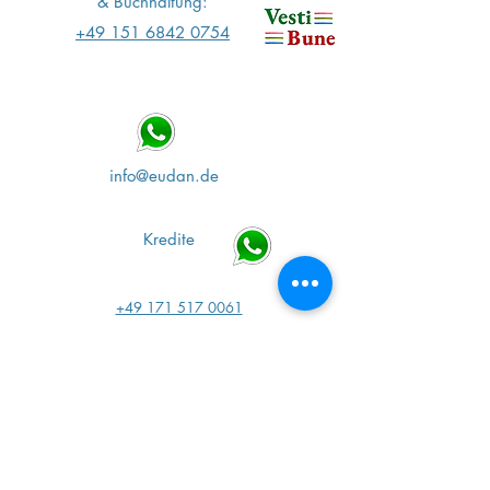
&
Buchhaltung:
+49 151 6842 0754
info@eudan.de
Kredite
+49 171 517 0061
info@
.de
2credit
info@
.ro
vesti-bune
+40 791 537 840