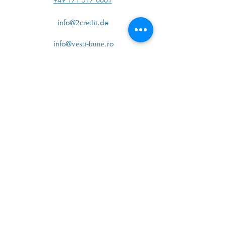
+49 171 517 0061
info@
.de
2credit
info@
.ro
vesti-bune
+40 791 537 840
Bewertungen
Bewertungen
Home
Rechtsanwalt
Kredit
Buchhaltung
Festnetz & Internet