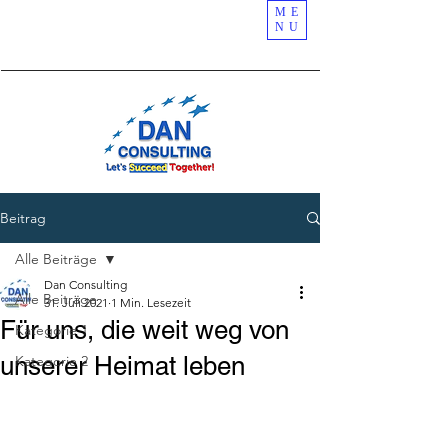
ME
NU
Beitrag
Alle Beiträge
Dan Consulting
Alle Beiträge
31. Juli 2021
1 Min. Lesezeit
Für uns, die weit weg von
Kategorie 1
unserer Heimat leben
Kategorie 2