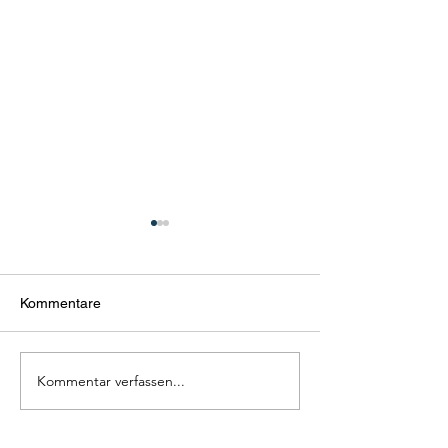
Kommentare
Kommentar verfassen...
Finden Sie Ihren idealen
Urlaub mit Dan
Consulting!